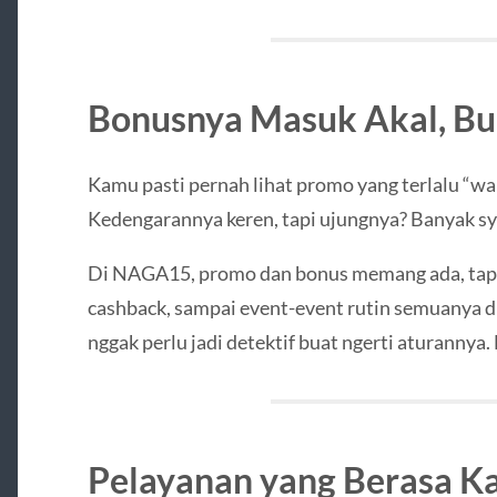
Bonusnya Masuk Akal, Bu
Kamu pasti pernah lihat promo yang terlalu “wah”
Kedengarannya keren, tapi ujungnya? Banyak syar
Di NAGA15, promo dan bonus memang ada, tap
cashback, sampai event-event rutin semuanya dit
nggak perlu jadi detektif buat ngerti aturannya. F
Pelayanan yang Berasa K