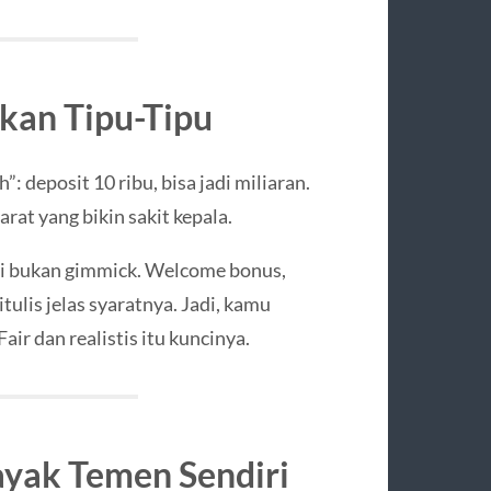
kan Tipu-Tipu
: deposit 10 ribu, bisa jadi miliaran.
at yang bikin sakit kepala.
i bukan gimmick. Welcome bonus,
ulis jelas syaratnya. Jadi, kamu
air dan realistis itu kuncinya.
ayak Temen Sendiri