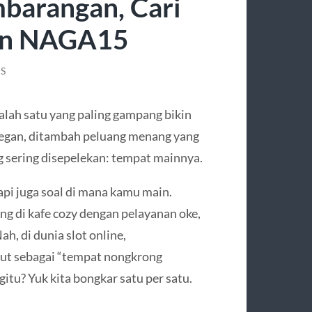
mbarangan, Cari
lan NAGA15
S
salah satu yang paling gampang bikin
g-degan, ditambah peluang menang yang
ng sering disepelekan: tempat mainnya.
api juga soal di mana kamu main.
g di kafe cozy dengan pelayanan oke,
h, di dunia slot online,
but sebagai “tempat nongkrong
gitu? Yuk kita bongkar satu per satu.