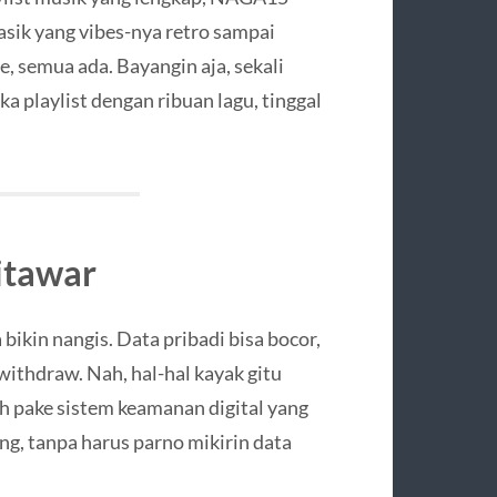
klasik yang vibes-nya retro sampai
e, semua ada. Bayangin aja, sekali
 playlist dengan ribuan lagu, tinggal
itawar
bikin nangis. Data pribadi bisa bocor,
withdraw. Nah, hal-hal kayak gitu
 pake sistem keamanan digital yang
ng, tanpa harus parno mikirin data