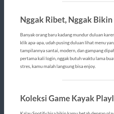
Nggak Ribet, Nggak Bikin
Banyak orang baru kadang mundur duluan karena
klik apa-apa, udah pusing duluan lihat menu 
tampilannya santai, modern, dan gampang dipa
pertama kali login, nggak butuh waktu lama buat
stres, kamu malah langsung bisa enjoy.
Koleksi Game Kayak Playli
Kalau Spotify bisa bikin kamu betah dengan pl