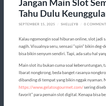
Jangan Main Slot Se
Tahu Dulu Keunggu
SEPTEMBER 15, 2025
/
SHELLEYB
/
0 COMMENT
Kalau ngomongin soal hiburan online, slot jadi 
nagih. Visualnya seru, sensasi “spin” bikin de
bisa bikin senyum sendiri. Tapi, ada satu hal ya
Main slot itu bukan cuma soal keberuntungan, t
Ibarat nongkrong, beda banget rasanya nongkron
dibanding di tempat yang bikin nggak nyaman. Na
https://www.gelatosgourmet.com/
sering dise
favorit” para pemain slot digital. Kenapa bisa be