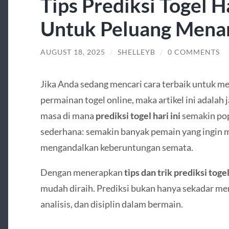
Tips Prediksi Togel H
Untuk Peluang Mena
AUGUST 18, 2025
/
SHELLEYB
/
0 COMMENTS
Jika Anda sedang mencari cara terbaik untuk 
permainan togel online, maka artikel ini adala
masa di mana
prediksi togel hari ini
semakin pop
sederhana: semakin banyak pemain yang ingin 
mengandalkan keberuntungan semata.
Dengan menerapkan
tips dan trik prediksi togel
mudah diraih. Prediksi bukan hanya sekadar mene
analisis, dan disiplin dalam bermain.