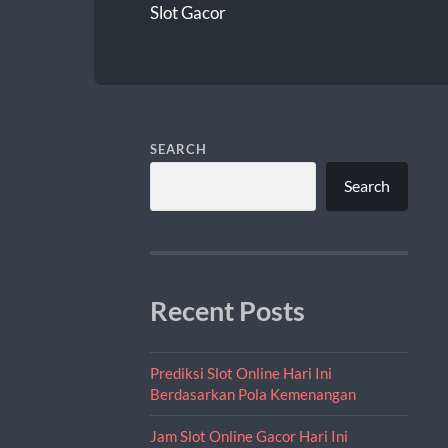
Slot Gacor
SEARCH
Search
Recent Posts
Prediksi Slot Online Hari Ini
Berdasarkan Pola Kemenangan
Jam Slot Online Gacor Hari Ini