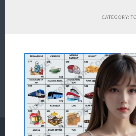
CATEGORY:
T