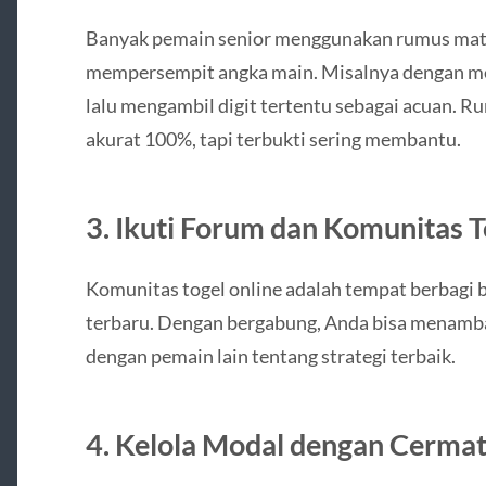
Banyak pemain senior menggunakan rumus mat
mempersempit angka main. Misalnya dengan me
lalu mengambil digit tertentu sebagai acuan. R
akurat 100%, tapi terbukti sering membantu.
3. Ikuti Forum dan Komunitas T
Komunitas togel online adalah tempat berbagi 
terbaru. Dengan bergabung, Anda bisa menambah
dengan pemain lain tentang strategi terbaik.
4. Kelola Modal dengan Cerma