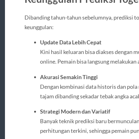
Dibanding tahun-tahun sebelumnya, prediksi to
keunggulan:
Update Data Lebih Cepat
Kini hasil keluaran bisa diakses dengan 
online. Pemain bisa langsung melakukan 
Akurasi Semakin Tinggi
Dengan kombinasi data historis dan pola 
tajam dibanding sekadar tebak angka aca
Strategi Modern dan Variatif
Banyak teknik prediksi baru bermunculan,
perhitungan terkini, sehingga pemain puny