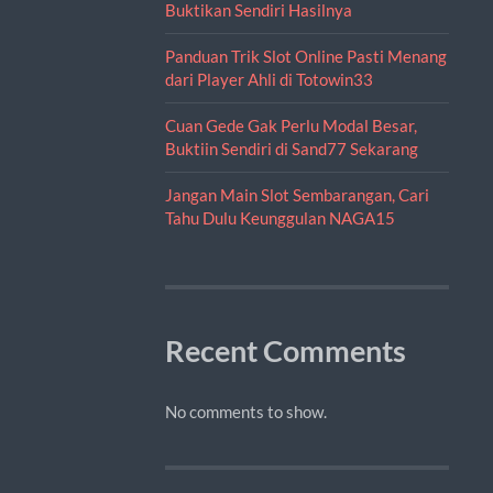
Buktikan Sendiri Hasilnya
Panduan Trik Slot Online Pasti Menang
dari Player Ahli di Totowin33
Cuan Gede Gak Perlu Modal Besar,
Buktiin Sendiri di Sand77 Sekarang
Jangan Main Slot Sembarangan, Cari
Tahu Dulu Keunggulan NAGA15
Recent Comments
No comments to show.