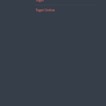
Togel Online