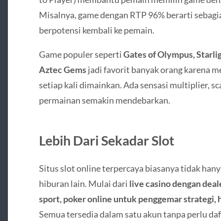
Misalnya, game dengan RTP 96% berarti sebagi
berpotensi kembali ke pemain.
Game populer seperti
Gates of Olympus, Starli
Aztec Gems
jadi favorit banyak orang karena
setiap kali dimainkan. Ada sensasi multiplier, s
permainan semakin mendebarkan.
Lebih Dari Sekadar Slot
Situs slot online terpercaya biasanya tidak han
hiburan lain. Mulai dari
live casino dengan deal
sport, poker online untuk penggemar strategi, 
Semua tersedia dalam satu akun tanpa perlu daft