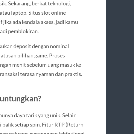
sik. Sekarang, berkat teknologi,
tau laptop. Situs slot online
 jika ada kendala akses, jadi kamu
jadi pemblokiran.
lakukan deposit dengan nominal
ratusan pilihan game. Proses
tungan menit sebelum uang masuk ke
ransaksi terasa nyaman dan praktis.
guntungkan?
 punya daya tarik yang unik. Selain
balik setiap spin. Fitur RTP (Return
an peluang kemenangan lebih tinggi.