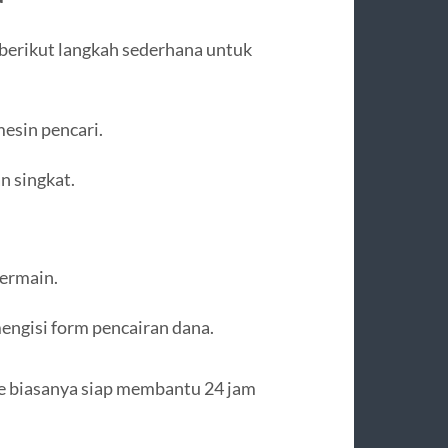
berikut langkah sederhana untuk
mesin pencari.
an singkat.
bermain.
engisi form pencairan dana.
ce biasanya siap membantu 24 jam