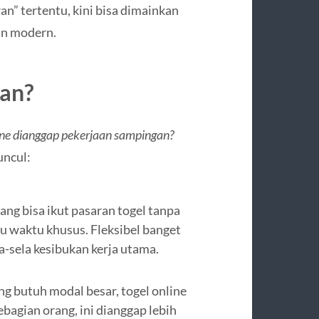
n” tertentu, kini bisa dimainkan
an modern.
gan?
line dianggap pekerjaan sampingan?
uncul:
ng bisa ikut pasaran togel tanpa
rlu waktu khusus. Fleksibel banget
a-sela kesibukan kerja utama.
g butuh modal besar, togel online
ebagian orang, ini dianggap lebih