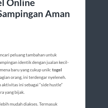
l Online
 Sampingan Aman
mencari peluang tambahan untuk
mpingan identik dengan jualan kecil-
enomena baru yang cukup unik:
togel
bagian orang, ini terdengar nyeleneh.
ktivitas ini sebagai “side hustle”
a yang bijak.
 lebih mudah diakses. Termasuk