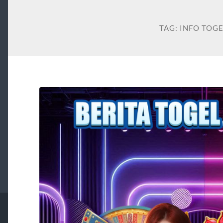
TAG:
INFO TOGE