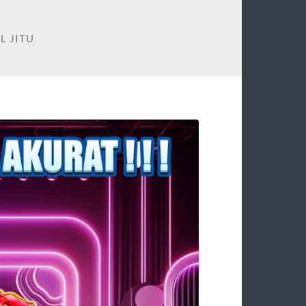
L JITU